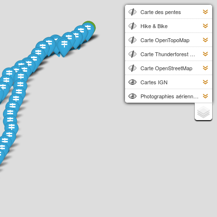
Carte des pentes
Hike & Bike
Carte OpenTopoMap
Carte Thunderforest Outdoors
Carte OpenStreetMap
Cartes IGN
Photographies aériennes