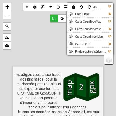
+
Carte des pentes
−
Hike & Bike
Carte OpenTopoMap
Carte Thunderforest Outdoors
Carte OpenStreetMap
Cartes IGN
Photographies aériennes
map2gpx
vous laisse tracer
des itinéraires (pour la
randonnée par exemple) et
les exporter aux formats
GPX, KML ou GeoJSON. Il
vous est aussi possible
d'importer vos propres
fichiers pour afficher leurs données.
Utilisant les données issues de
Géoportail
, cet outil